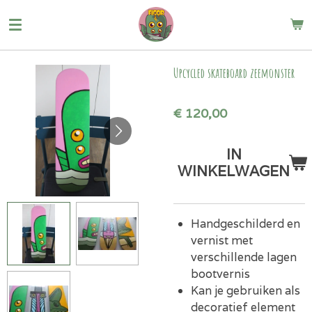
Ga
direct
naar
de
Upcycled skateboard zeemonster
hoofdinhoud
€ 120,00
IN
WINKELWAGEN
Handgeschilderd en
vernist met
verschillende lagen
bootvernis
Kan je gebruiken als
decoratief element