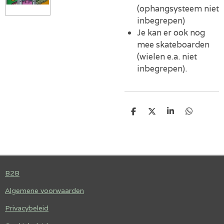
(ophangsysteem niet
inbegrepen)
Je kan er ook nog
mee skateboarden
(wielen e.a. niet
inbegrepen).
D
D
S
D
E
E
H
E
L
E
A
L
E
L
R
E
N
E
N
B2B
Algemene voorwaarden
Privacybeleid