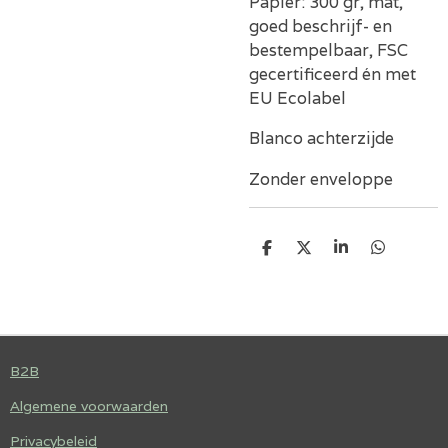
Papier: 300 gr, mat,
goed beschrijf- en
bestempelbaar, FSC
gecertificeerd én met
EU Ecolabel
Blanco achterzijde
Zonder enveloppe
D
D
S
D
E
E
H
E
L
E
A
L
E
L
R
E
N
E
N
B2B
Algemene voorwaarden
Privacybeleid