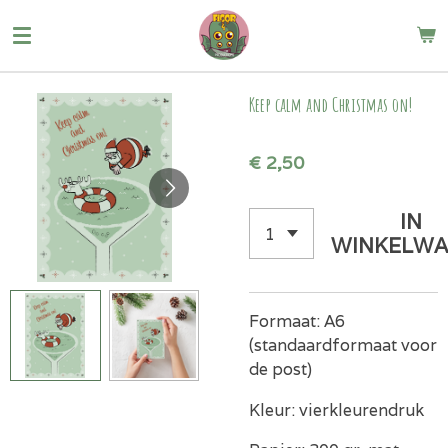
Ga
direct
naar
de
Keep calm and Christmas on!
hoofdinhoud
€ 2,50
IN
WINKELWA
Formaat: A6
(standaardformaat voor
de post)
Kleur: vierkleurendruk