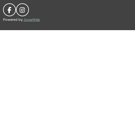
F
I
A
N
Powered by
JouwWeb
C
S
E
T
B
A
O
G
O
R
K
A
M