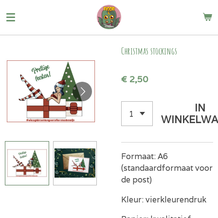
Ga
direct
naar
de
Christmas stockings
hoofdinhoud
€ 2,50
IN
WINKELWA
Formaat: A6
(standaardformaat voor
de post)
Kleur: vierkleurendruk