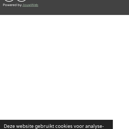
A
N
Powered by
JouwWeb
C
S
E
T
B
A
O
G
O
R
K
A
M
Deze website gebruikt cookies voor analyse-