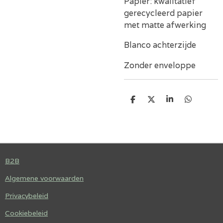
Papier: kwalitatief
gerecycleerd papier
met matte afwerking
Blanco achterzijde
Zonder enveloppe
D
D
S
D
E
E
H
E
L
E
A
L
E
L
R
E
N
E
N
B2B
Algemene voorwaarden
Privacybeleid
Cookiebeleid