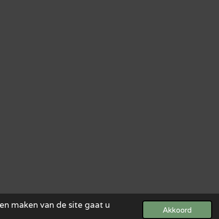
ven maken van de site gaat u
Akkoord
Powered by
JouwWeb