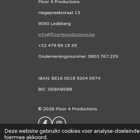
Floor 4 Productions
Hagepreekstraat 13
9050 Ledeberg
info@floor4productions.be
+32 479 89 19 39
Ondernemingsnummer: 0803.767.239
IBAN: BE16 0018 9204 0974
BIC: GEBABEBB
© 2026 Floor 4 Productions
F
I
Deze website gebruikt cookies voor analyse-doeleinden
A
N
hiermee akkoord.
C
S