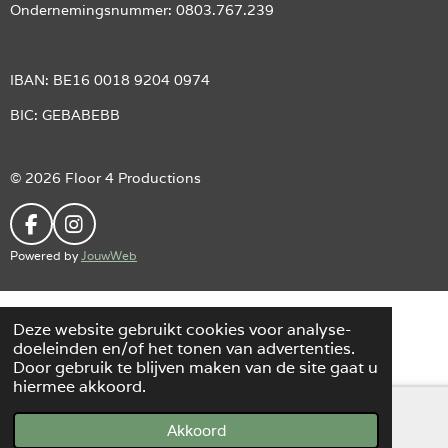
Ondernemingsnummer: 0803.767.239
IBAN: BE16 0018 9204 0974
BIC: GEBABEBB
© 2026 Floor 4 Productions
F
I
A
N
Powered by
JouwWeb
C
S
E
T
B
A
O
G
Deze website gebruikt cookies voor analyse-
O
R
doeleinden en/of het tonen van advertenties.
K
A
Door gebruik te blijven maken van de site gaat u
M
hiermee akkoord.
Akkoord
E-mailadres
Facebook