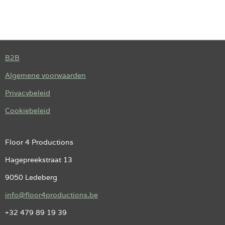
E
E
H
E
L
E
A
L
E
L
R
E
N
E
N
B2B
Algemene voorwaarden
Privacybeleid
Cookiebeleid
Floor 4 Productions
Hagepreekstraat 13
9050 Ledeberg
info@floor4productions.be
+32 479 89 19 39