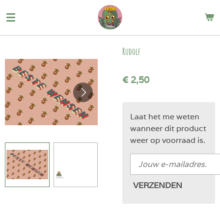
Ga
direct
naar
de
Rudolf
hoofdinhoud
€ 2,50
Laat het me weten
wanneer dit product
weer op voorraad is.
VERZENDEN