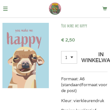
Ga
direct
naar
de
You make me happy
hoofdinhoud
€ 2,50
IN
WINKELWA
Formaat: A6
(standaardformaat voor
de post)
Kleur: vierkleurendruk