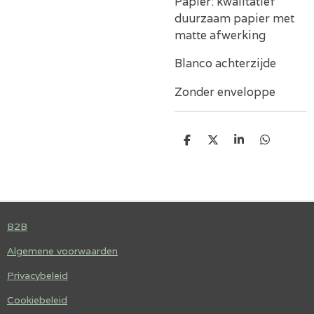
Papier: kwalitatief
duurzaam papier met
matte afwerking
Blanco achterzijde
Zonder enveloppe
D
D
S
D
E
E
H
E
L
E
A
L
E
L
R
E
N
E
N
B2B
Algemene voorwaarden
Privacybeleid
Cookiebeleid