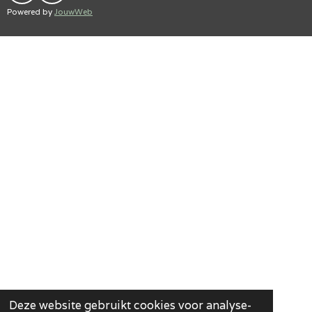
A
N
Powered by
JouwWeb
C
S
E
T
B
A
O
G
O
R
K
A
M
Deze website gebruikt cookies voor analyse-