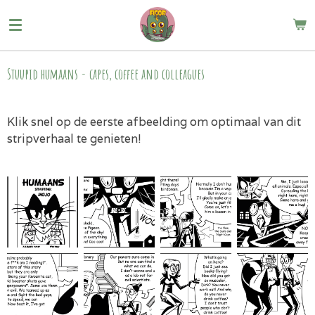
Ga
direct
naar
de
Stuupid humaans - capes, coffee and colleagues
hoofdinhoud
Klik snel op de eerste afbeelding om optimaal van dit
stripverhaal te genieten!