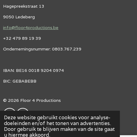
Hagepreekstraat 13
9050 Ledeberg
info@floor4productions.be
+32 479 89 19 39
Ondernemingsnummer: 0803.767.239
IBAN: BE16 0018 9204 0974
BIC: GEBABEBB
© 2026 Floor 4 Productions
F
I
Deze website gebruikt cookies voor analyse-
A
N
doeleinden en/of het tonen van advertenties.
Powered by
JouwWeb
C
S
Door gebruik te blijven maken van de site gaat
E
T
u hiermee akkoord.