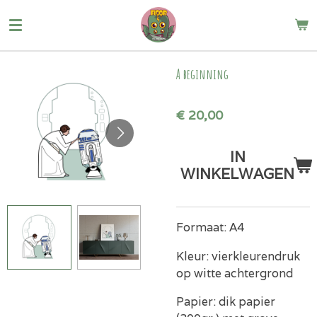
Ga
direct
naar
de
A beginning
hoofdinhoud
€ 20,00
IN
WINKELWAGEN
Formaat: A4
Kleur: vierkleurendruk
op witte achtergrond
Papier: dik papier