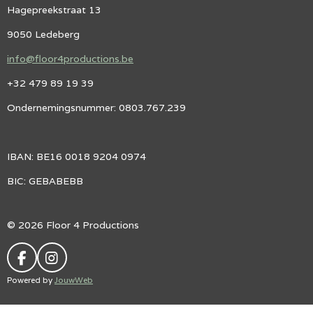
Hagepreekstraat 13
9050 Ledeberg
info@floor4productions.be
+32 479 89 19 39
Ondernemingsnummer: 0803.767.239
IBAN: BE16 0018 9204 0974
BIC: GEBABEBB
© 2026 Floor 4 Productions
F
I
A
N
Powered by
JouwWeb
C
S
E
T