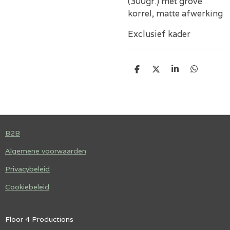
(300gr.) met grove
korrel, matte afwerking
Exclusief kader
D
D
S
D
E
E
H
E
L
E
A
L
E
L
R
E
N
E
N
B2B
Algemene voorwaarden
Privacybeleid
Cookiebeleid
Floor 4 Productions